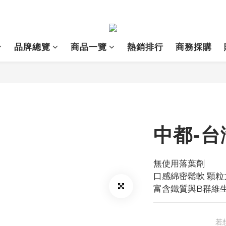
品牌總覽
商品一覽
熱銷排行
商務採購
中都-台
無使用落葉劑
口感綿密鬆軟 顆
富含鐵質與B群維
若