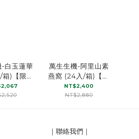
-白玉蓮華
萬生生機-阿里山素
入/箱)【限時
燕窩 (24入/箱)【限
運】
時免運】
2,067
NT$2,400
2,520
NT$2,880
｜聯絡我們｜