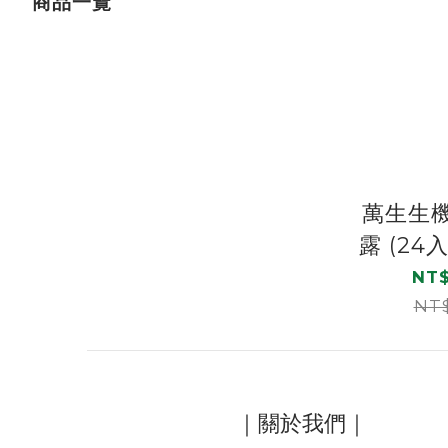
商品一覽
萬生生機
露 (24
免
NT$
NT$
｜關於我們｜