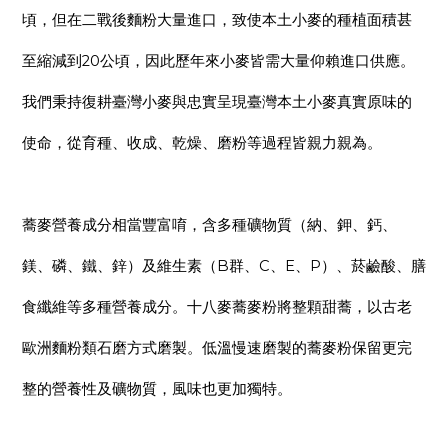
頃，但在二戰後麵粉大量進口，致使本土小麥的種植面積甚
20
至縮減到
公頃，因此歷年來小麥皆需大量仰賴進口供應。
我們秉持復耕臺灣小麥與忠實呈現臺灣本土小麥真實原味的
使命，從育種、收成、乾燥、磨粉等過程皆親力親為。
蕎麥營養成分相當豐富唷，含多種礦物質（納、鉀、鈣、
B
C
E
P
鎂、磷、鐵、鋅）及維生素（
群、
、
、
）、菸鹼酸、膳
食纖維等多種營養成分。十八麥蕎麥粉將整顆甜蕎，以古老
歐洲麵粉類石磨方式磨製。低溫慢速磨製的蕎麥粉保留更完
整的營養性及礦物質，風味也更加獨特。