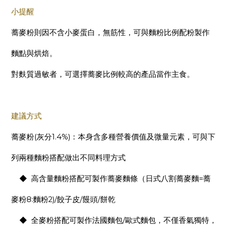
小提醒
蕎麥粉則因不含小麥蛋白，無筋性，可與麵粉比例配粉製作
麵點與烘焙。
對麩質過敏者，可選擇蕎麥比例較高的產品當作主食。
建議方式
(
1.4%)
蕎麥粉
灰分
：本身含多種營養價值及微量元素，可與下
列兩種麵粉搭配做出不同料理方式
=
◆
高含量麵粉搭配可製作蕎麥麵條（日式八割蕎麥麵
蕎
8:
2)/
/
/
麥粉
麵粉
餃子皮
饅頭
餅乾
/
◆
全麥粉搭配可製作法國麵包
歐式麵包，不僅香氣獨特，